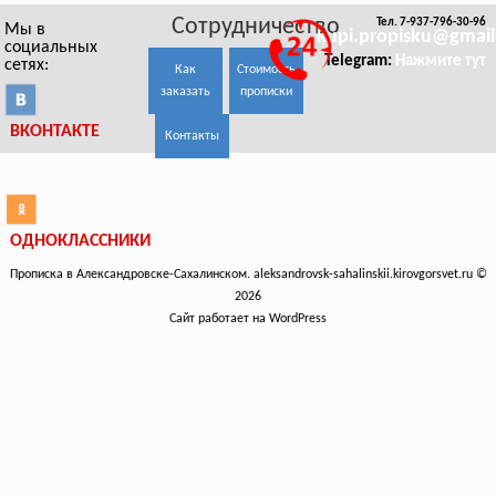
Сотрудничество
Тел. 7-937-796-30-96
Мы в
kupi.propisku@gmai
социальных
Telegram:
Нажмите тут
сетях:
Как
Стоимость
заказать
прописки
ВКОНТАКТЕ
Контакты
ОДНОКЛАССНИКИ
Прописка в Александровске-Сахалинском. aleksandrovsk-sahalinskii.kirovgorsvet.ru ©
2026
Сайт работает на WordPress